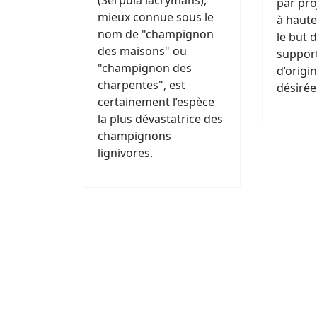
(Serpula lacrymans),
par pro
mieux connue sous le
à haute
nom de "champignon
le but 
des maisons" ou
support
"champignon des
d’origi
charpentes", est
désirée
certainement l’espèce
la plus dévastatrice des
champignons
lignivores.