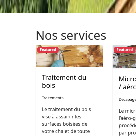
Nos services
Featured
Featured
Traitement du
Micr
bois
/ aé
Traitements
Décapag
Le traitement du bois
Le mic
vise à assainir les
l’aéro
surfaces boisées de
procéd
votre chalet de toute
par pro