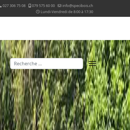
027 306 75 08
079 575 60 00
info@specibois.ch
Lundi-Vendredi de 8:00 à 17:30
Valider