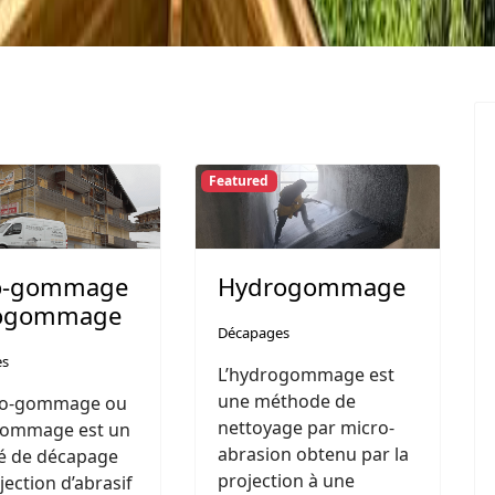
Featured
o-gommage
Hydrogommage
rogommage
Décapages
es
L’hydrogommage est
une méthode de
ro-gommage ou
nettoyage par micro-
-gommage est un
abrasion obtenu par la
é de décapage
projection à une
jection d’abrasif