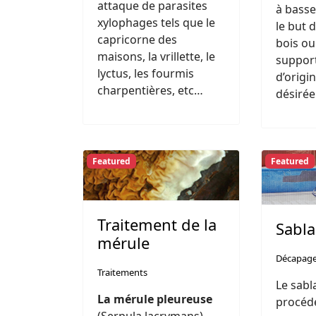
attaque de parasites
à basse
xylophages tels que le
le but 
capricorne des
bois ou
maisons, la vrillette, le
support
lyctus, les fourmis
d’origi
charpentières, etc…
désirée
Featured
Featured
Traitement de la
Sabl
mérule
Décapag
Traitements
Le sabl
La mérule pleureuse
procéd