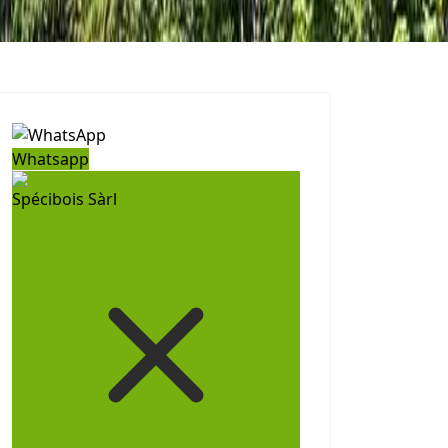
Whatsapp
Spécibois Sàrl