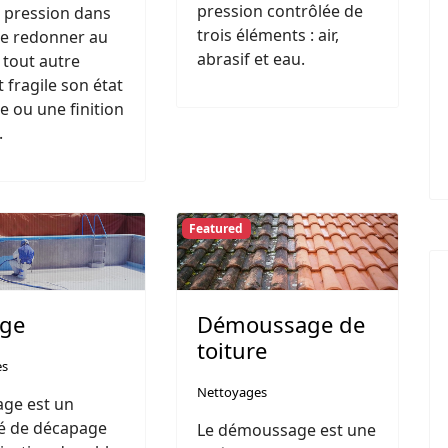
pression contrôlée de
 pression dans
trois éléments : air,
de redonner au
abrasif et eau.
 tout autre
 fragile son état
ne ou une finition
.
Featured
age
Démoussage de
toiture
es
Nettoyages
age est un
é de décapage
Le démoussage est une