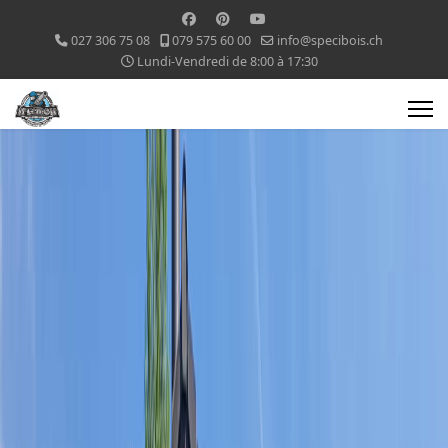
027 306 75 08
079 575 60 00
info@specibois.ch
Lundi-Vendredi de 8:00 à 17:30