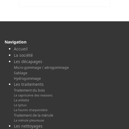
Navigation
Accueil
La société
Les décapages
Micro-gommage / aérogommage
Sablage
Hydrogommage
Les traitements
Traitement du bois
Le capricorne des maisons
La vrillette
Le lyctus
La fourmi charpentière
Traitement de la mérule
La mérule pleureuse
Les nettoyages