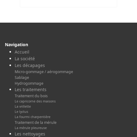
Navigation
Accueil
La société
Les décapages
Micro-gommage / aérogommage
Sablage
Hydrogommage
Les traitements
Traitement du bois
Le capricorne des maisons
La vrillette
Le lyctus
La fourmi charpentière
Traitement de la mérule
La mérule pleureuse
Les nettoyages