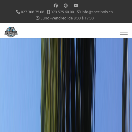
027 306 75 08
079 575 60 00
info@specibois.ch
Lundi-Vendredi de 8:00 à 17:30