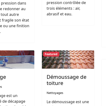
pression contrôlée de
 pression dans
trois éléments : air,
de redonner au
abrasif et eau.
 tout autre
 fragile son état
ne ou une finition
.
Featured
age
Démoussage de
toiture
es
Nettoyages
age est un
é de décapage
Le démoussage est une