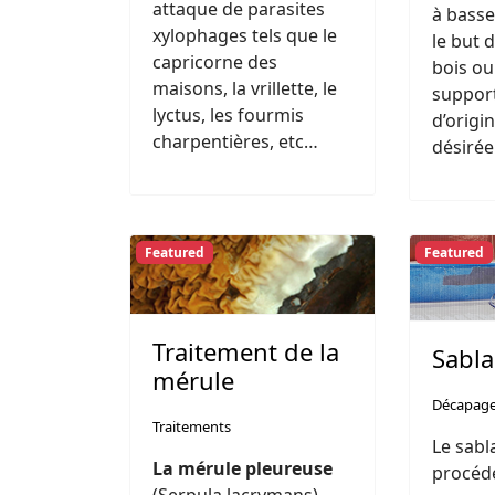
attaque de parasites
à basse
xylophages tels que le
le but 
capricorne des
bois ou
maisons, la vrillette, le
support
lyctus, les fourmis
d’origi
charpentières, etc…
désirée
Featured
Featured
Traitement de la
Sabl
mérule
Décapag
Traitements
Le sabl
La mérule pleureuse
procéd