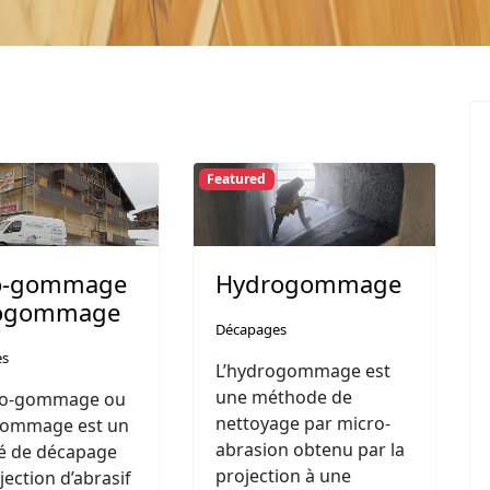
Featured
o-gommage
Hydrogommage
rogommage
Décapages
es
L’hydrogommage est
une méthode de
ro-gommage ou
nettoyage par micro-
-gommage est un
abrasion obtenu par la
é de décapage
projection à une
jection d’abrasif