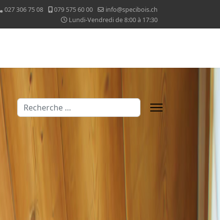
027 306 75 08
079 575 60 00
info@specibois.ch
Lundi-Vendredi de 8:00 à 17:30
Valider