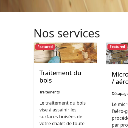
Nos services
Featured
Featured
Traitement du
Micr
bois
/ aé
Traitements
Décapag
Le traitement du bois
Le mic
vise à assainir les
l’aéro
surfaces boisées de
procéd
votre chalet de toute
par pro