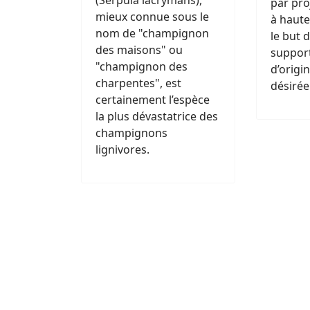
(Serpula lacrymans),
par pro
mieux connue sous le
à haute
nom de "champignon
le but 
des maisons" ou
support
"champignon des
d’origi
charpentes", est
désirée
certainement l’espèce
la plus dévastatrice des
champignons
lignivores.