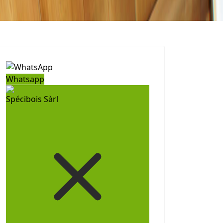
Whatsapp
Spécibois Sàrl