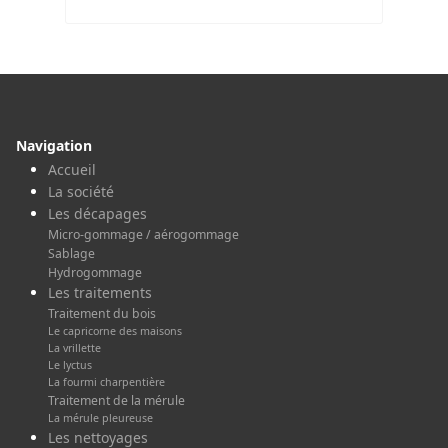
Navigation
Accueil
La société
Les décapages
Micro-gommage / aérogommage
Sablage
Hydrogommage
Les traitements
Traitement du bois
Le capricorne des maisons
La vrillette
Le lyctus
La fourmi charpentière
Traitement de la mérule
La mérule pleureuse
Les nettoyages