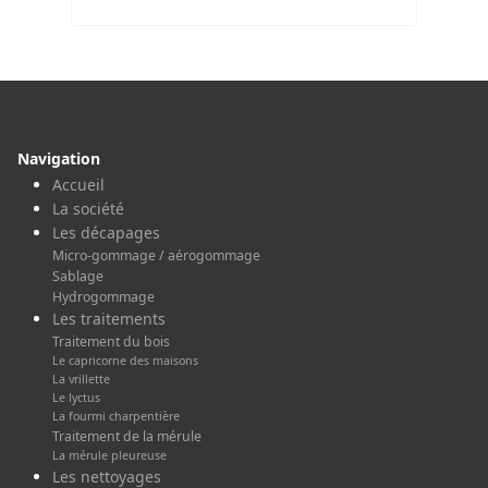
Navigation
Accueil
La société
Les décapages
Micro-gommage / aérogommage
Sablage
Hydrogommage
Les traitements
Traitement du bois
Le capricorne des maisons
La vrillette
Le lyctus
La fourmi charpentière
Traitement de la mérule
La mérule pleureuse
Les nettoyages