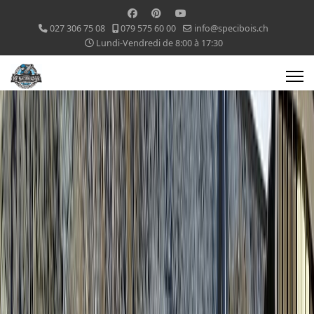
027 306 75 08
079 575 60 00
info@specibois.ch
Lundi-Vendredi de 8:00 à 17:30