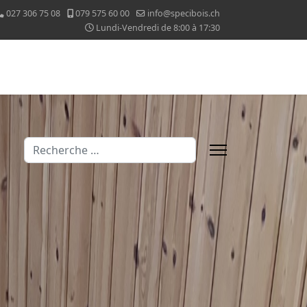
027 306 75 08
079 575 60 00
info@specibois.ch
Lundi-Vendredi de 8:00 à 17:30
Valider