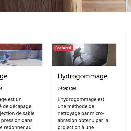
Featured
age
Hydrogommage
es
Décapages
age est un
L’hydrogommage est
é de décapage
une méthode de
jection de sable
nettoyage par micro-
 pression dans
abrasion obtenu par la
de redonner au
projection à une