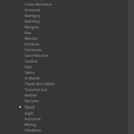
Crans-Montana
Grimentz
Martigny
Monthey
Morgins
Nax
Nendaz
Orsières
Ovronnaz
Saint-Maurice
Savièse
Sion
Sierre
St-Martin
Thyon-les-Collons
Tzoumaz (La)
Verbier
Vercorin
Vaud
Aigle
Aubonne
Blonay
Chexbres