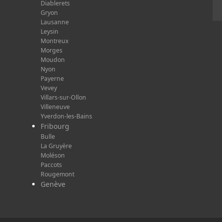
Diablerets
Gryon
Lausanne
Leysin
Montreux
Morges
Moudon
Nyon
Payerne
Vevey
Villars-sur-Ollon
Villeneuve
Yverdon-les-Bains
Fribourg
Bulle
La Gruyère
Moléson
Paccots
Rougemont
Genève