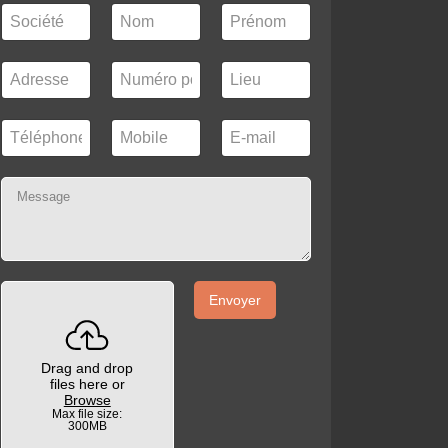
Envoyer
Drag and drop
files here or
Browse
Max file size:
300MB