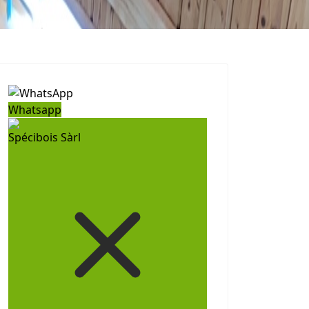
Whatsapp
Spécibois Sàrl