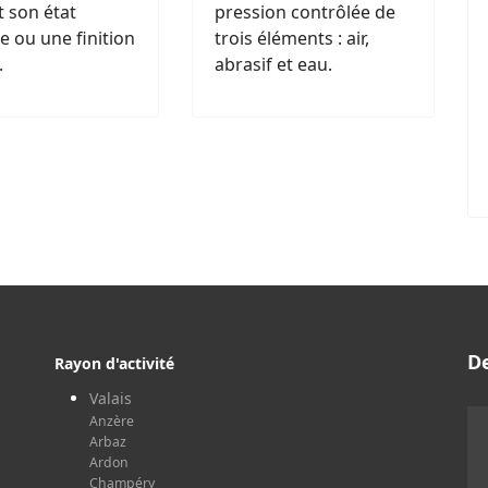
 son état
pression contrôlée de
ne ou une finition
trois éléments : air,
.
abrasif et eau.
D
Rayon d'activité
Valais
Anzère
Arbaz
Ardon
Champéry