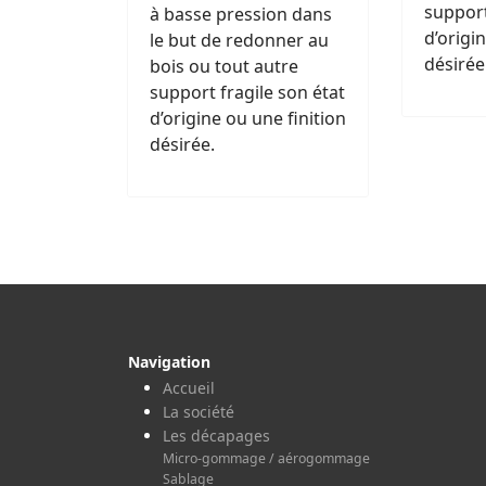
support
à basse pression dans
d’origi
le but de redonner au
désirée
bois ou tout autre
support fragile son état
d’origine ou une finition
désirée.
Navigation
Accueil
La société
Les décapages
Micro-gommage / aérogommage
Sablage