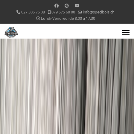
027 306 75 08
079 575 60 00
info@specibois.ch
Lundi-Vendredi de 8:00 à 17:30