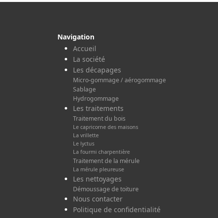
Navigation
Accueil
La société
Les décapages
Micro-gommage / aérogommage
Sablage
Hydrogommage
Les traitements
Traitement du bois
Le capricorne des maisons
La vrillette
Le lyctus
La fourmi charpentière
Traitement de la mérule
La mérule pleureuse
Les nettoyages
Démoussage de toiture
Nous contacter
Politique de confidentialité