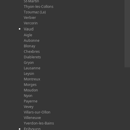
St-Martin
Thyon-les-Collons
Tzoumaz (La)
Verbier
Vercorin
Vaud
Aigle
Aubonne
Blonay
Chexbres
Diablerets
Gryon
Lausanne
Leysin
Montreux
Morges
Moudon
Nyon
Payerne
Vevey
Villars-sur-Ollon
Villeneuve
Yverdon-les-Bains
Fribourg