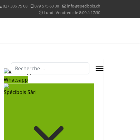
027 306 75 08
079 575 60 00
info@specibois.ch
Lundi-Vendredi de 8:00 à 17:30
Valider
Whatsapp
Spécibois Sàrl