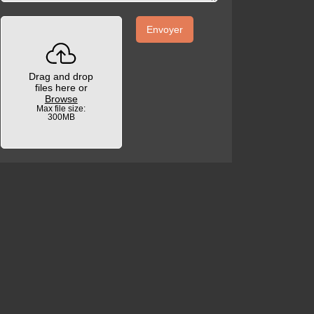
Envoyer
Drag and drop
files here or
Browse
Max file size:
300MB