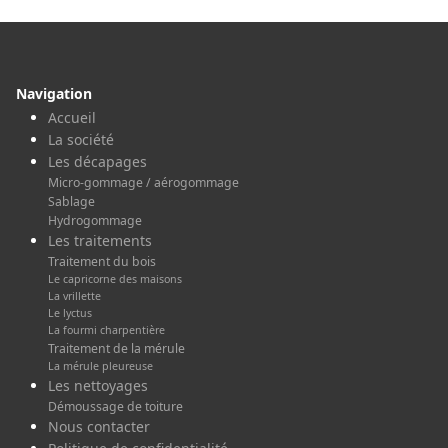
Navigation
Accueil
La société
Les décapages
Micro-gommage / aérogommage
Sablage
Hydrogommage
Les traitements
Traitement du bois
Le capricorne des maisons
La vrillette
Le lyctus
La fourmi charpentière
Traitement de la mérule
La mérule pleureuse
Les nettoyages
Démoussage de toiture
Nous contacter