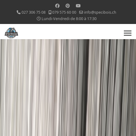
027 306 75 08
079 575 60 00
info@specibois.ch
Lundi-Vendredi de 8:00 à 17:30